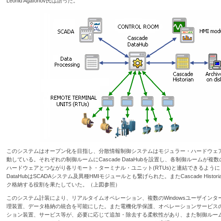
Leonid Agafonov氏は語った。
このシステムはオープン化を目指し、分散情報制御システムはモジュラー・ハードウェア
動している。それぞれの制御ルームにCascade DataHubを設置し、各制御ルームが複
ハードウェアとつながり各リモート・ターミナル・ユニット(RTUs)と連結できるようにした
DataHubはSCADAシステム及異種HMIモジュールとも繋げられた。またCascade Histo
ク格納する役割を果たしていた。（上図参照）
このシステム計装により、リアルタイムオペレーション、複数のWindowsユーザインタ
理装置、データ格納の統合を可能にした。また電機化学保護、オペレーションサービス
ション装置、サービス等が、必要に応じて追加・除去する柔軟性があり、また制御ルーム