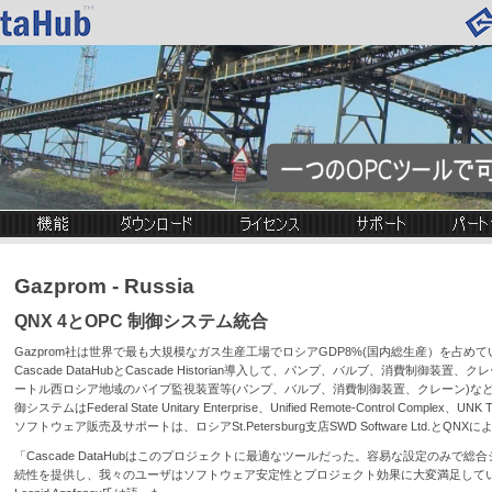
Gazprom - Russia
QNX 4とOPC 制御システム統合
Gazprom社は世界で最も大規模なガス生産工場でロシアGDP8%(国内総生産）を占めてい
Cascade DataHubとCascade Historian導入して、パンプ、バルブ、消費制御装置、ク
ートル西ロシア地域のパイプ監視装置等(パンプ、バルブ、消費制御装置、クレーン)な
御システムはFederal State Unitary Enterprise、Unified Remote-Control Comple
ソフトウェア販売及サポートは、ロシアSt.Petersburg支店SWD Software Ltd.とQN
「Cascade DataHubはこのプロジェクトに最適なツールだった。容易な設定のみで総
続性を提供し、我々のユーザはソフトウェア安定性とプロジェクト効果に大変満足してい