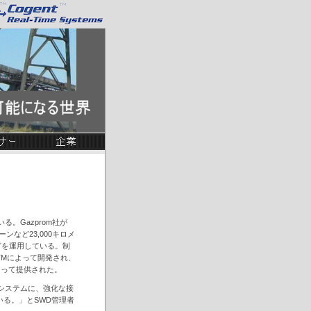
る。Gazprom社が
レーンなど23,000キロメ
どを運用している。制
x、UNK TMによって開発され、
Xによって提供された。
合システムに、強化な接
る。」とSWD管理者