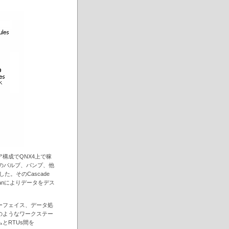
構成でQNX4上で稼
数のバルブ、パンプ、他
。そのCascade
rianによりデータをデス
ーフェイス、データ処
のようなワークステー
とRTUs間を