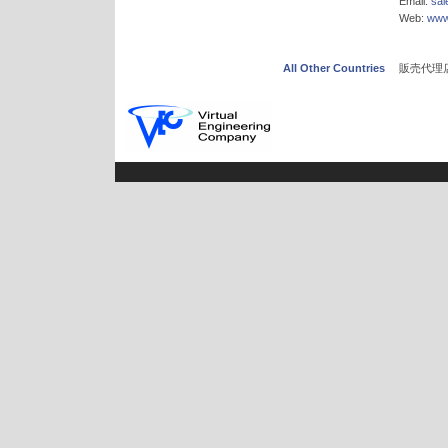
Email:
sal
Web:
www
All Other Countries
販売代理